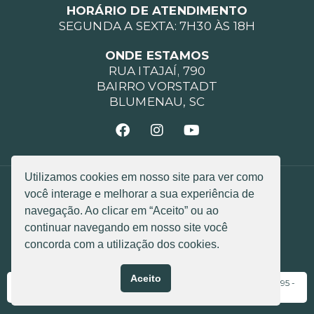
HORÁRIO DE ATENDIMENTO
SEGUNDA A SEXTA: 7H30 ÀS 18H
ONDE ESTAMOS
RUA ITAJAÍ, 790
BAIRRO VORSTADT
BLUMENAU, SC
Utilizamos cookies em nosso site para ver como
POLÍTICA DE PRIVACIDADE
você interage e melhorar a sua experiência de
POLÍTICA DE COOKIES
CÓDIGO DE ÉTICA
navegação. Ao clicar em “Aceito” ou ao
continuar navegando em nosso site você
Razão Social: LGL ASSESSORIA MEDICA LTDA
CNPJ: 05.346.894/0001-90
concorda com a utilização dos cookies.
© 2025 Todos os direitos reservados
Aceito
Responsável Técnica: Dra. Luzete Cristina Silva Granero - CRM 8195 -
RQE 2974