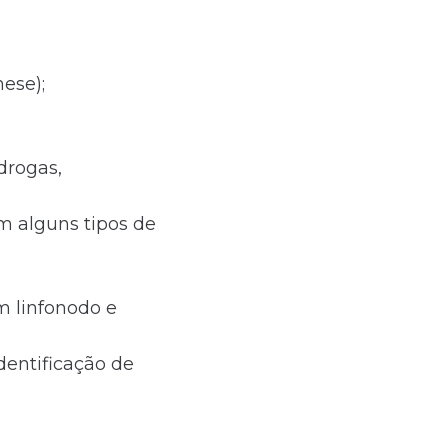
ese);
drogas,
m alguns tipos de
m linfonodo e
dentificação de