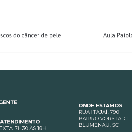
iscos do câncer de pele
Aula Patol
 GENTE
ONDE ESTAMOS
RUA ITAJAÍ, 790
BAIRRO VORSTADT
 ATENDIMENTO
BLUMENAU, SC
XTA: 7H30 ÀS 18H