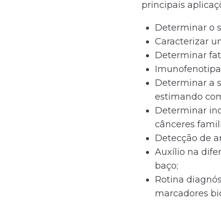
principais aplica
Determinar o s
Caracterizar u
Determinar fa
Imunofenotipa
Determinar a s
estimando com 
Determinar in
cânceres famili
Detecção de an
Auxílio na dif
baço;
Rotina diagnós
marcadores bio