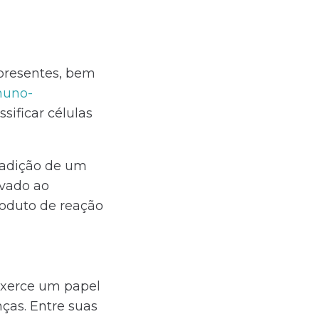
presentes, bem
muno-
sificar células
à adição de um
rvado ao
roduto de reação
xerce um papel
ças. Entre suas