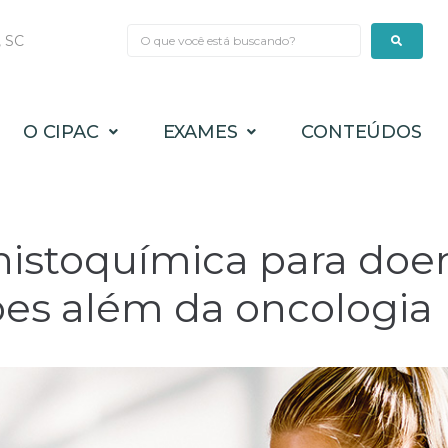
, SC
O CIPAC
EXAMES
CONTEÚDOS
istoquímica para doe
ões além da oncologia