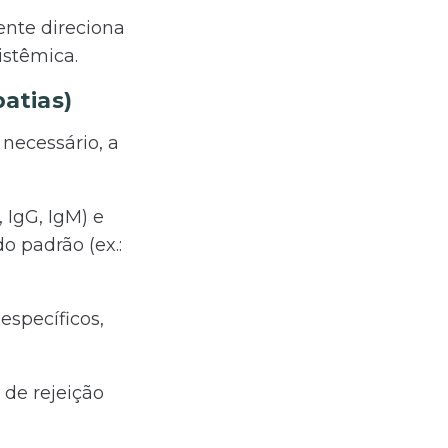
ente direciona
istêmica.
atias)
necessário, a
IgG, IgM) e
 padrão (ex.:
specíficos,
 de rejeição