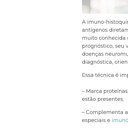
A imuno-histoquí
antígenos direta
muito conhecida na
prognóstico, seu 
doenças neuromus
diagnóstica, orie
Essa técnica é im
– Marca proteínas
estão presentes;
– Complementa a h
especiais e
imuno