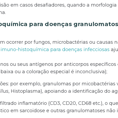
isão em casos desafiadores, quando a morfologia
ha.
toquímica para doenças granulomatos
ocorrer por fungos, microbactérias ou causas nã
a
imuno-histoquímica para doenças infecciosas
aju
nos ou seus antígenos por anticorpos específicos 
baixa ou a coloração especial é inconclusiva);
rões: por exemplo, granulomas por micobactérias 
llus
, Histoplasma), apoiando a identificação do ag
nfiltrado inflamatório (CD3, CD20, CD68 etc.), o qu
stico em sarcoidose e outras granulomatoses não i