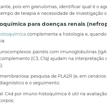
nte, pois em granulomas, identificar qual é o ag
tempo de terapia e necessidade de investigação s
oquímica para doenças renais (nefrop
istoquímica
complementa a histologia e, quando 
ia:
unocomplexos: painéis com imunoglobulinas (IgA, 
omplemento (C3, C1q) ajudam na interpretação do
);
 membranosa: pesquisa de PLA2R (e, em cenários e
diagnóstico e o seguimento;
al: C4d por imuno-histoquímica é útil na avaliação
corpos;