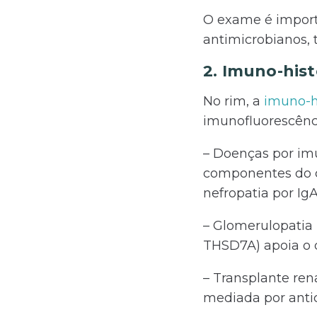
O exame é importa
antimicrobianos, 
2. Imuno-hist
No rim, a
imuno-h
imunofluorescênc
– Doenças por im
componentes do c
nefropatia por IgA
– Glomerulopatia
THSD7A) apoia o 
– Transplante ren
mediada por anti