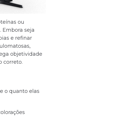
teínas ou
. Embora seja
ias e refinar
nulomatosas,
ega objetividade
 correto.
 e o quanto elas
colorações