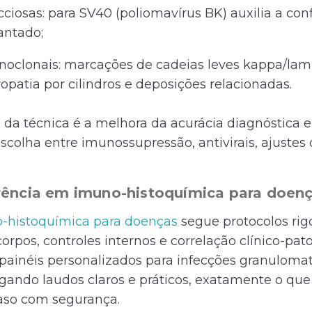
cciosas: para SV40 (poliomavírus BK) auxilia a con
antado;
oclonais: marcações de cadeias leves kappa/la
opatia por cilindros e deposições relacionadas.
 da técnica é a melhora da acurácia diagnóstica e
scolha entre imunossupressão, antivirais, ajustes 
erência em imuno-histoquímica para doen
-histoquímica para doenças
segue protocolos rig
orpos, controles internos e correlação clínico-pat
ainéis personalizados para infecções granulomat
egando laudos claros e práticos, exatamente o qu
caso com segurança.