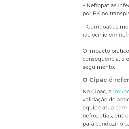
– Nefropatias infe
por BK no transpl
– Gamopatias mon
raciocínio em nefr
O impacto prático
consequência, a e
seguimento.
O Cipac é ref
No Cipac, a
imuno
validação de antic
equipe atua com p
nefropatias, entr
para conduzir o 