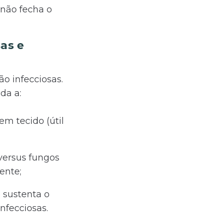
 não fecha o
as e
o infecciosas.
da a:
em tecido (útil
versus fungos
ente;
e sustenta o
nfecciosas.