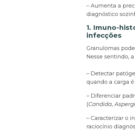
– Aumenta a prec
diagnóstico sozin
1. Imuno-his
infecções
Granulomas podem 
Nesse sentindo, 
– Detectar patóge
quando a carga é 
– Diferenciar pad
(
Candida
,
Aspergi
– Caracterizar o i
raciocínio diagnó