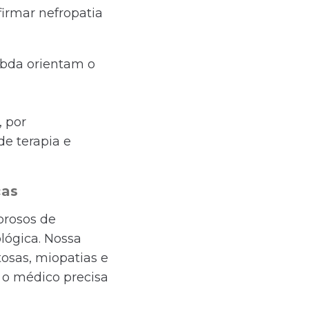
firmar nefropatia
mbda orientam o
, por
de terapia e
ças
orosos de
ológica. Nossa
osas, miopatias e
e o médico precisa