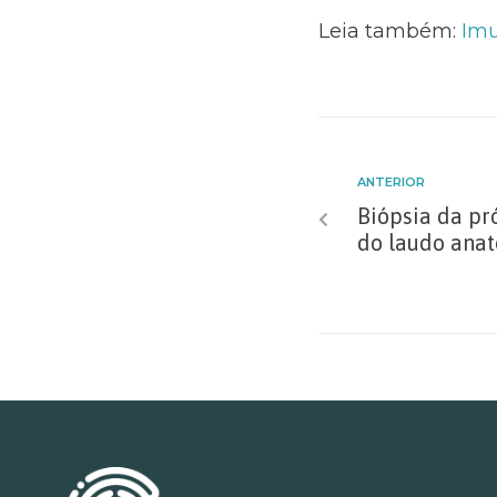
Leia também:
Imu
ANTERIOR
Biópsia da pró
do laudo ana