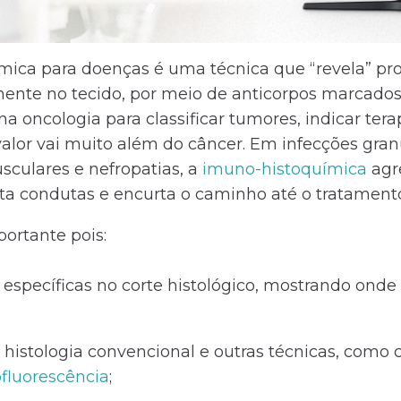
mica para doenças é uma técnica que “revela” pro
mente no tecido, por meio de anticorpos marcados
 oncologia para classificar tumores, indicar terap
valor vai muito além do câncer. Em infecções gra
culares e nefropatias, a
imuno-histoquímica
agr
nta condutas e encurta o caminho até o tratamento
portante pois:
 específicas no corte histológico, mostrando onde
istologia convencional e outras técnicas, como 
fluorescência
;