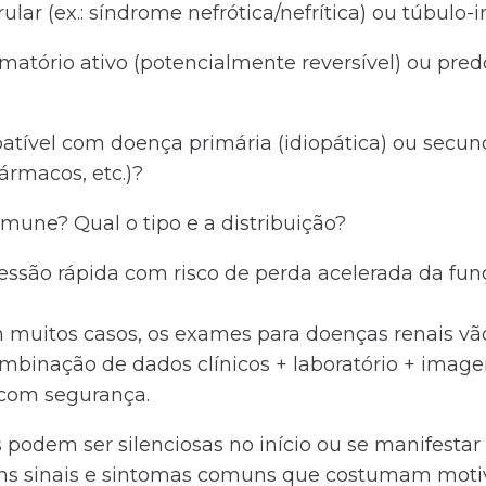
ular (ex.: síndrome nefrótica/nefrítica) ou túbulo-in
amatório ativo (potencialmente reversível) ou pre
tível com doença primária (idiopática) ou secund
fármacos, etc.)?
imune? Qual o tipo e a distribuição?
ressão rápida com risco de perda acelerada da fun
m muitos casos, os exames para doenças renais vã
combinação de dados clínicos + laboratório + imag
 com segurança.
 podem ser silenciosas no início ou se manifestar
guns sinais e sintomas comuns que costumam mot