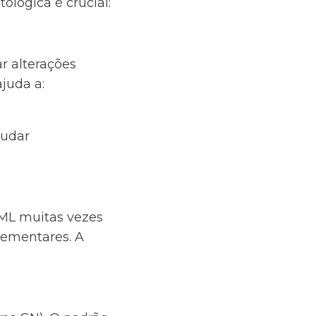
ológica é crucial:
r alterações
ajuda a:
mudar
 ML muitas vezes
lementares. A