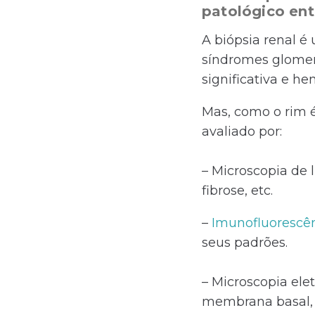
patológico en
A biópsia renal é
síndromes glomerul
significativa e h
Mas, como o rim é
avaliado por:
– Microscopia de l
fibrose, etc.
–
Imunofluorescê
seus padrões.
– Microscopia elet
membrana basal, 