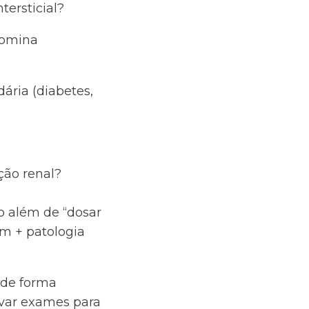
tersticial?
domina
ária (diabetes,
ção renal?
o além de “dosar
em + patologia
 de forma
ivar exames para