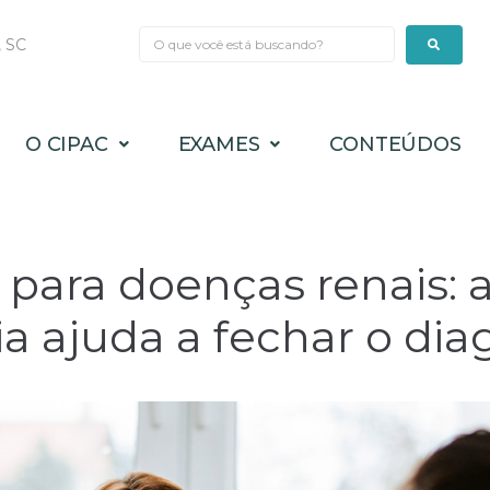
, SC
O CIPAC
EXAMES
CONTEÚDOS
para doenças renais: 
ia ajuda a fechar o dia