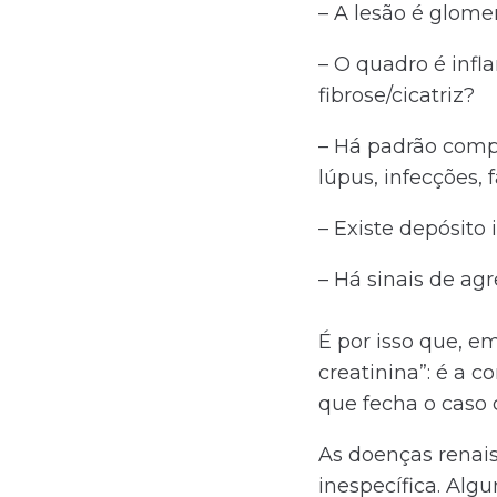
– A lesão é glomer
– O quadro é infl
fibrose/cicatriz?
– Há padrão compa
lúpus, infecções, 
– Existe depósito 
– Há sinais de ag
É por isso que, e
creatinina”: é a 
que fecha o caso
As doenças renais
inespecífica. Al