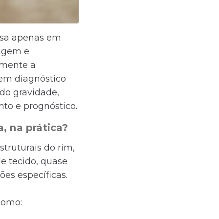
nsa apenas em
iagem e
lmente a
 em diagnóstico
do gravidade,
nto e prognóstico.
, na prática?
truturais do rim,
de tecido, quase
ões específicas.
como: