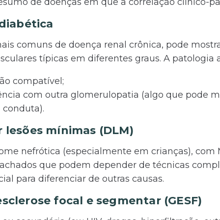
esumo de doenças em que a correlação clínico-pat
 diabética
ais comuns de doença renal crônica, pode mostra
sculares típicas em diferentes graus. A patologia 
ão compatível;
tência com outra glomerulopatia (algo que pode 
conduta).
r lesões mínimas (DLM)
rome nefrótica (especialmente em crianças), com
e achados que podem depender de técnicas comp
ial para diferenciar de outras causas.
esclerose focal e segmentar (GESF)