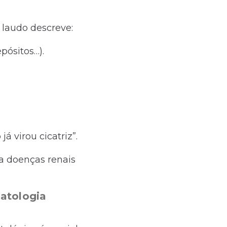
laudo descreve:
pósitos…).
já virou cicatriz”.
a doenças renais
patologia