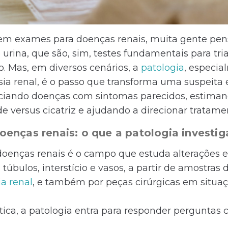
m exames para doenças renais, muita gente pe
e urina, que são, sim, testes fundamentais para tr
Mas, em diversos cenários, a
patologia
, especia
sia renal, é o passo que transforma uma suspeita
enciando doenças com sintomas parecidos, estiman
de versus cicatriz e ajudando a direcionar tratame
enças renais: o que a patologia investiga
doenças renais é o campo que estuda alterações es
úbulos, interstício e vasos, a partir de amostras 
ia renal
, e também por peças cirúrgicas em situaç
tica, a patologia entra para responder perguntas 