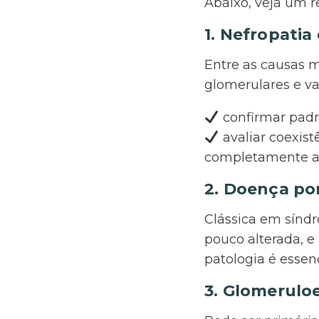
Abaixo, veja um r
1. Nefropatia
Entre as causas m
glomerulares e va
confirmar padr
avaliar coexis
completamente a 
2. Doença po
Clássica em sínd
pouco alterada, 
patologia é essenc
3. Glomerulo