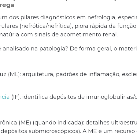
trega
 um dos pilares diagnósticos em nefrologia, espe
ares (nefrótica/nefrítica), piora rápida da função
ematúria com sinais de acometimento renal.
 analisado na patologia? De forma geral, o materi
uz (ML): arquitetura, padrões de inflamação, escle
ncia
(IF): identifica depósitos de imunoglobulina
rônica (ME) (quando indicada): detalhes ultraestru
depósitos submicroscópicos). A ME é um recurso 