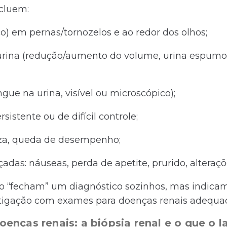
ncluem:
) em pernas/tornozelos e ao redor dos olhos;
rina (redução/aumento do volume, urina espumos
gue na urina, visível ou microscópico);
sistente ou de difícil controle;
eza, queda de desempenho;
das: náuseas, perda de apetite, prurido, alteraçõ
o “fecham” um diagnóstico sozinhos, mas indicam
estigação com exames para doenças renais adequa
enças renais: a biópsia renal e o que o 