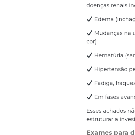
doenças renais i
Edema (inchaço
Mudanças na u
cor);
Hematúria (san
Hipertensão per
Fadiga, fraqu
Em fases avança
Esses achados nã
estruturar a inv
Exames para do