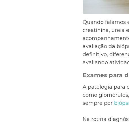
Quando falamos e
creatinina, ureia 
acompanhamento. 
avaliação da bióp
definitivo, difer
avaliando ativida
Exames para do
A patologia para 
como glomérulos, t
sempre por
bióps
Na rotina diagnós