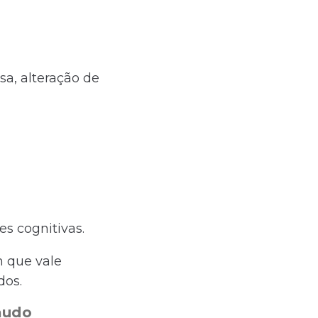
a, alteração de
es cognitivas.
 que vale
dos.
laudo