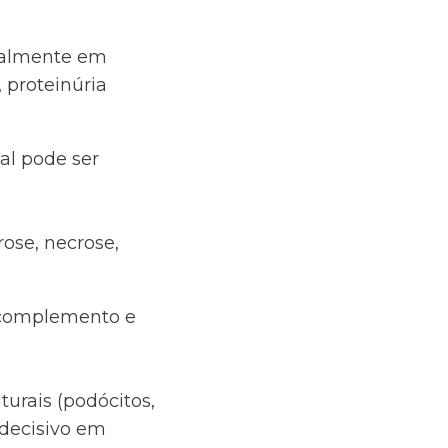
cialmente em
, proteinúria
al pode ser
rose, necrose,
s/complemento e
turais (podócitos,
decisivo em