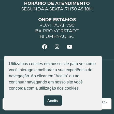
HORÁRIO DE ATENDIMENTO
SEGUNDA A SEXTA: 7H30 ÀS 18H
ONDE ESTAMOS
RUA ITAJAÍ, 790
BAIRRO VORSTADT
BLUMENAU, SC
Utilizamos cookies em nosso site para ver como
POLÍTICA DE PRIVACIDADE
você interage e melhorar a sua experiência de
POLÍTICA DE COOKIES
CÓDIGO DE ÉTICA
navegação. Ao clicar em “Aceito” ou ao
continuar navegando em nosso site você
Razão Social: LGL ASSESSORIA MEDICA LTDA
CNPJ: 05.346.894/0001-90
concorda com a utilização dos cookies.
© 2025 Todos os direitos reservados
Aceito
Responsável Técnica: Dra. Luzete Cristina Silva Granero - CRM 8195 -
RQE 2974