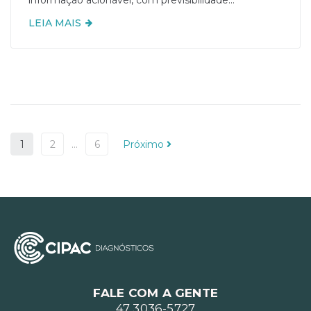
LEIA MAIS
1
2
…
6
Próximo
FALE COM A GENTE
47 3036-5727