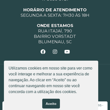
HORÁRIO DE ATENDIMENTO
SEGUNDA A SEXTA: 7H30 ÀS 18H
ONDE ESTAMOS
RUA ITAJAÍ, 790
BAIRRO VORSTADT
BLUMENAU, SC
Utilizamos cookies em nosso site para ver como
POLÍTICA DE PRIVACIDADE
você interage e melhorar a sua experiência de
POLÍTICA DE COOKIES
CÓDIGO DE ÉTICA
navegação. Ao clicar em “Aceito” ou ao
continuar navegando em nosso site você
Razão Social: LGL ASSESSORIA MEDICA LTDA
CNPJ: 05.346.894/0001-90
concorda com a utilização dos cookies.
© 2025 Todos os direitos reservados
Aceito
Responsável Técnica: Dra. Luzete Cristina Silva Granero - CRM 8195 -
RQE 2974